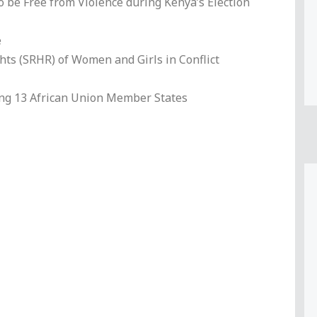
 be Free from Violence during Kenya’s Election
e
hts (SRHR) of Women and Girls in Conflict
ning 13 African Union Member States